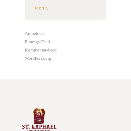
META
Anmelden
Eintrags-Feed
Kommentar-Feed
WordPress.org