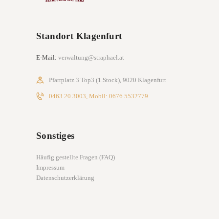
Standort Klagenfurt
E-Mail:
verwaltung@straphael.at
Pfarrplatz 3 Top3 (1.Stock), 9020 Klagenfurt
0463 20 3003, Mobil: 0676 5532779
Sonstiges
Häufig gestellte Fragen (FAQ)
Impressum
Datenschutzerklärung