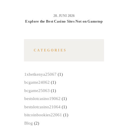
20. JUNI 2026
Explore the Best Casino Sites Not on Gamstop
CATEGORIES
1xbetkenya25067
(1)
bcgame24062
(1)
bcgame25063
(1)
bestslotcasino19062
(1)
bestslotcasino21064
(1)
bitcoinbookies22061
(1)
Blog
(2)