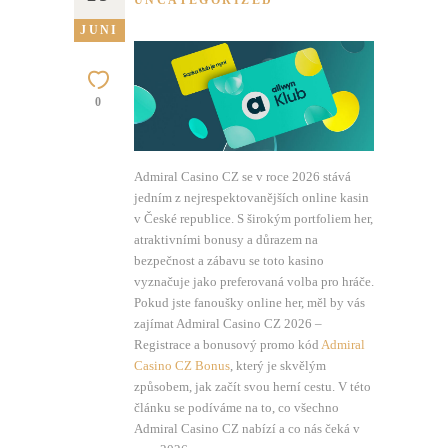
UNCATEGORIZED
JUNI
0
Admiral Casino CZ se v roce 2026 stává
jedním z nejrespektovanějších online kasin
v České republice. S širokým portfoliem her,
atraktivními bonusy a důrazem na
bezpečnost a zábavu se toto kasino
vyznačuje jako preferovaná volba pro hráče.
Pokud jste fanoušky online her, měl by vás
zajímat Admiral Casino CZ 2026 –
Registrace a bonusový promo kód
Admiral
Casino CZ Bonus
, který je skvělým
způsobem, jak začít svou herní cestu. V této
článku se podíváme na to, co všechno
Admiral Casino CZ nabízí a co nás čeká v