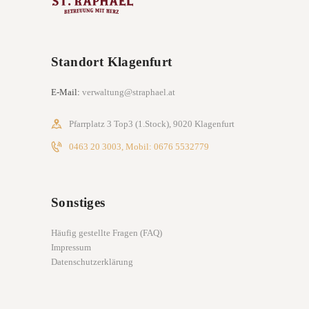
Standort Klagenfurt
E-Mail:
verwaltung@straphael.at
Pfarrplatz 3 Top3 (1.Stock), 9020 Klagenfurt
0463 20 3003, Mobil: 0676 5532779
Sonstiges
Häufig gestellte Fragen (FAQ)
Impressum
Datenschutzerklärung