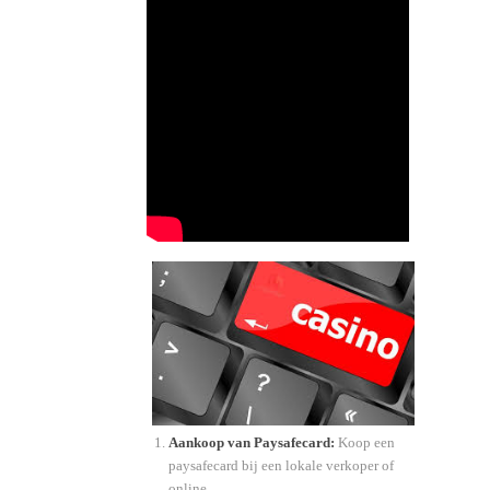
Aankoop van Paysafecard:
Koop een
paysafecard bij een lokale verkoper of
online.