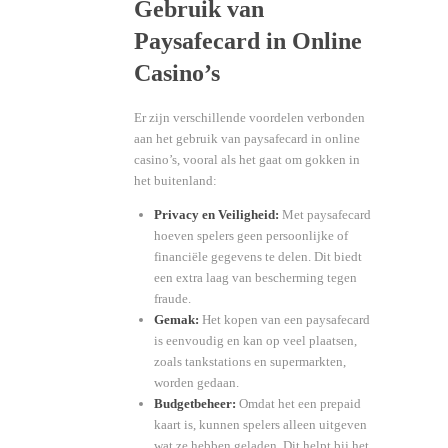
Gebruik van
Paysafecard in Online
Casino’s
Er zijn verschillende voordelen verbonden
aan het gebruik van paysafecard in online
casino’s, vooral als het gaat om gokken in
het buitenland:
Privacy en Veiligheid:
Met paysafecard
hoeven spelers geen persoonlijke of
financiële gegevens te delen. Dit biedt
een extra laag van bescherming tegen
fraude.
Gemak:
Het kopen van een paysafecard
is eenvoudig en kan op veel plaatsen,
zoals tankstations en supermarkten,
worden gedaan.
Budgetbeheer:
Omdat het een prepaid
kaart is, kunnen spelers alleen uitgeven
wat ze hebben geladen. Dit helpt bij het