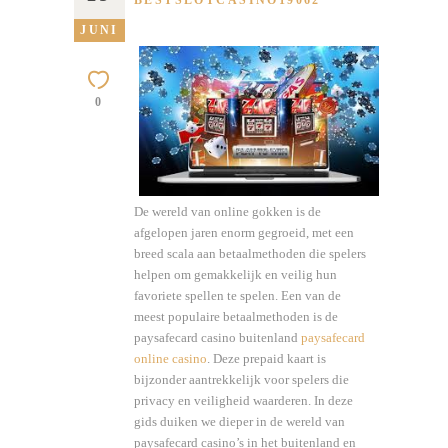
BESTSLOTCASINO19062
JUNI
0
De wereld van online gokken is de
afgelopen jaren enorm gegroeid, met een
breed scala aan betaalmethoden die spelers
helpen om gemakkelijk en veilig hun
favoriete spellen te spelen. Een van de
meest populaire betaalmethoden is de
paysafecard casino buitenland
paysafecard
online casino
. Deze prepaid kaart is
bijzonder aantrekkelijk voor spelers die
privacy en veiligheid waarderen. In deze
gids duiken we dieper in de wereld van
paysafecard casino’s in het buitenland en