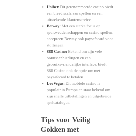
Unibet:
Dit gerenommeerde casino biedt
een breed scala aan spellen en een
uitstekende klantenservice.
Betway:
Met een sterke focus op
sportweddenschappen en casino spellen,
accepteert Betway ook paysafecard voor
stortingen.
888 Casino:
Bekend om zijn vele
bonusaanbiedingen en een
gebruiksvriendelijke interface, biedt
888 Casino ook de optie om met
paysafecard te betalen.
LeoVegas:
Dit mobiele casino is
populair in Europa en staat bekend om
zijn snelle uitbetalingen en uitgebreide
spelcatalogus.
Tips voor Veilig
Gokken met