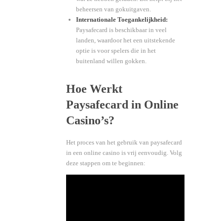
beheersen van gokuitgaven.
Internationale Toegankelijkheid:
Paysafecard is beschikbaar in veel
landen, waardoor het een uitstekende
optie is voor spelers die in het
buitenland willen gokken.
Hoe Werkt
Paysafecard in Online
Casino’s?
Het proces van het gebruik van paysafecard
in een online casino is vrij eenvoudig. Volg
deze stappen om te beginnen: