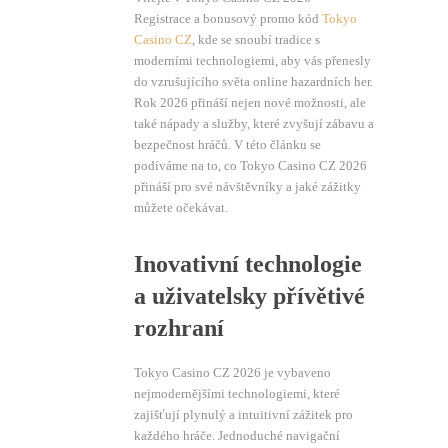
Registrace a bonusový promo kód
Tokyo
Casino CZ
, kde se snoubí tradice s
moderními technologiemi, aby vás přenesly
do vzrušujícího světa online hazardních her.
Rok 2026 přináší nejen nové možnosti, ale
také nápady a služby, které zvyšují zábavu a
bezpečnost hráčů. V této článku se
podíváme na to, co Tokyo Casino CZ 2026
přináší pro své návštěvníky a jaké zážitky
můžete očekávat.
Inovativní technologie
a uživatelsky přívětivé
rozhraní
Tokyo Casino CZ 2026 je vybaveno
nejmodernějšími technologiemi, které
zajišťují plynulý a intuitivní zážitek pro
každého hráče. Jednoduché navigační