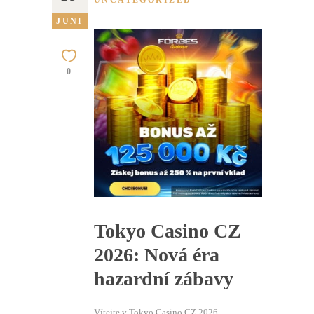
UNCATEGORIZED
JUNI
0
Tokyo Casino CZ
2026: Nová éra
hazardní zábavy
Vítejte v Tokyo Casino CZ 2026 –