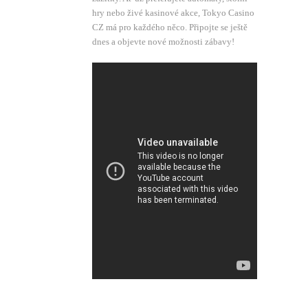
hry nebo živé kasinové akce, Tokyo Casino
CZ má pro každého něco. Připojte se ještě
dnes a objevte nové možnosti zábavy!