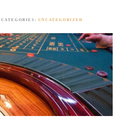
CATEGORIES:
UNCATEGORIZED