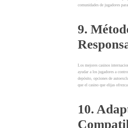
comunidades de jugadores para
9. Métod
Respons
Los mejores casinos internacio
ayudar a los jugadores a contro
depósito, opciones de autoexclu
que el casino que elijas ofrezc
10. Adap
Compatib