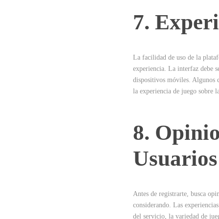
7. Exper
La facilidad de uso de la plat
experiencia. La interfaz debe s
dispositivos móviles. Algunos 
la experiencia de juego sobre l
8. Opini
Usuarios
Antes de registrarte, busca opi
considerando. Las experiencias 
del servicio, la variedad de ju