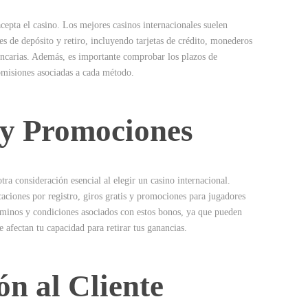
cepta el casino. Los mejores casinos internacionales suelen
s de depósito y retiro, incluyendo tarjetas de crédito, monederos
bancarias. Además, es importante comprobar los plazos de
omisiones asociadas a cada método.
 y Promociones
a consideración esencial al elegir un casino internacional.
aciones por registro, giros gratis y promociones para jugadores
érminos y condiciones asociados con estos bonos, ya que pueden
e afectan tu capacidad para retirar tus ganancias.
ón al Cliente