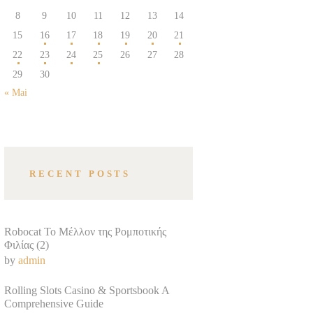
8
9
10
11
12
13
14
15
16
17
18
19
20
21
22
23
24
25
26
27
28
29
30
« Mai
RECENT POSTS
Robocat Το Μέλλον της Ρομποτικής
Φιλίας (2)
by
admin
Rolling Slots Casino & Sportsbook A
Comprehensive Guide