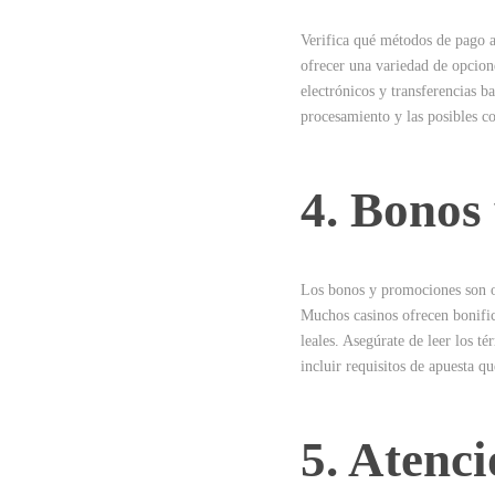
Verifica qué métodos de pago a
ofrecer una variedad de opcione
electrónicos y transferencias 
procesamiento y las posibles c
4. Bonos
Los bonos y promociones son otr
Muchos casinos ofrecen bonific
leales. Asegúrate de leer los t
incluir requisitos de apuesta qu
5. Atenci