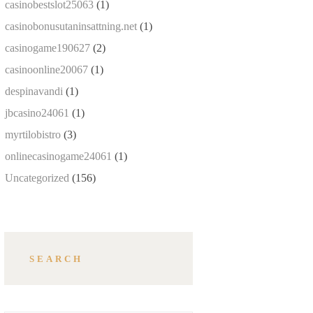
casinobestslot25063
(1)
casinobonusutaninsattning.net
(1)
casinogame190627
(2)
casinoonline20067
(1)
despinavandi
(1)
jbcasino24061
(1)
myrtilobistro
(3)
onlinecasinogame24061
(1)
Uncategorized
(156)
SEARCH