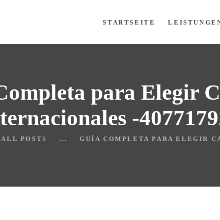
STARTSEITE
LEISTUNGE
St. Raphael
Ihre Betreuungsagentur mit Liebe
STARTSEITE
Completa para Elegir C
LEISTUNGEN
ternacionales -407717
PREISE
ALL POSTS
...
GUÍA COMPLETA PARA ELEGIR CA
KONTAKT
FAQ