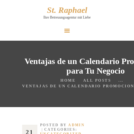
St. Raphael
St. Raphael
Ihre Betreuungsagentur mit Liebe
Ihre Betreuungsagentur mit Liebe
STARTSEITE
LEISTUNGEN
PREISE
Ventajas de un Calendario Pr
KONTAKT
para Tu Negocio
FAQ
HOME
ALL POSTS
...
VENTAJAS DE UN CALENDARIO PROMOCIONA
POSTED BY
ADMIN
CATEGORIES:
21