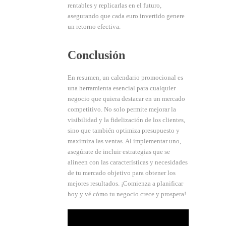
rentables y replicarlas en el futuro,
asegurando que cada euro invertido genere
un retorno efectiva.
Conclusión
En resumen, un calendario promocional es
una herramienta esencial para cualquier
negocio que quiera destacar en un mercado
competitivo. No solo permite mejorar la
visibilidad y la fidelización de los clientes,
sino que también optimiza presupuesto y
maximiza las ventas. Al implementar uno,
asegúrate de incluir estrategias que se
alineen con las características y necesidades
de tu mercado objetivo para obtener los
mejores resultados. ¡Comienza a planificar
hoy y vé cómo tu negocio crece y prospera!