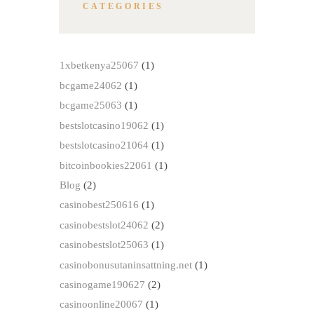
CATEGORIES
1xbetkenya25067
(1)
bcgame24062
(1)
bcgame25063
(1)
bestslotcasino19062
(1)
bestslotcasino21064
(1)
bitcoinbookies22061
(1)
Blog
(2)
casinobest250616
(1)
casinobestslot24062
(2)
casinobestslot25063
(1)
casinobonusutaninsattning.net
(1)
casinogame190627
(2)
casinoonline20067
(1)