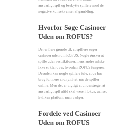
ansvarligt spil og beskytte spillere mod de
negative konsekvenser af gambling.
Hvorfor Søge Casinoer
Uden om ROFUS?
Der er flere grunde til, at spillere søger
casinoer uden om ROFUS. Nogle ønsker at
spille uden restriktioner, mens andre måske
ikke er klar over, hvordan ROFUS fungerer.
Desuden kan nogle spillere føle, at de har
brug for mere anonymitet, når de spiller
online. Men det er vigtigt at understrege, at
ansvarligt spil altid skal være i fokus, uanset
hvilken platform man vælger.
Fordele ved Casinoer
Uden om ROFUS