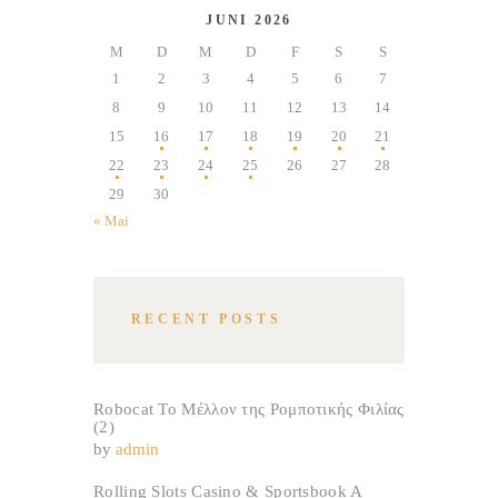
JUNI 2026
M
D
M
D
F
S
S
1
2
3
4
5
6
7
8
9
10
11
12
13
14
15
16
17
18
19
20
21
22
23
24
25
26
27
28
29
30
« Mai
RECENT POSTS
Robocat Το Μέλλον της Ρομποτικής Φιλίας
(2)
by
admin
Rolling Slots Casino & Sportsbook A