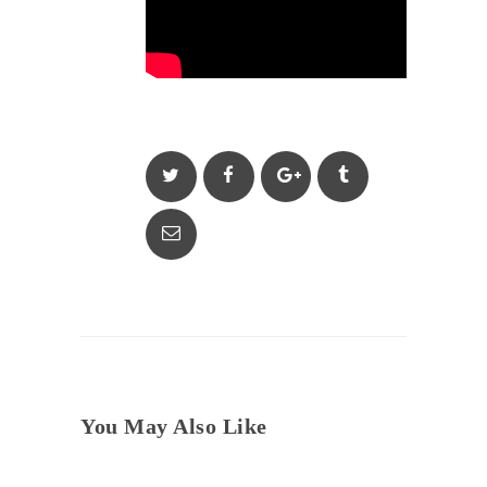
You May Also Like