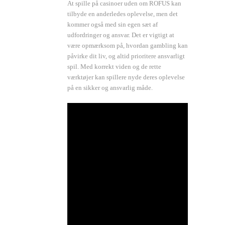
At spille på casinoer uden om ROFUS kan
tilbyde en anderledes oplevelse, men det
kommer også med sin egen sæt af
udfordringer og ansvar. Det er vigtigt at
være opmærksom på, hvordan gambling kan
påvirke dit liv, og altid prioritere ansvarligt
spil. Med korrekt viden og de rette
værktøjer kan spillere nyde deres oplevelse
på en sikker og ansvarlig måde.