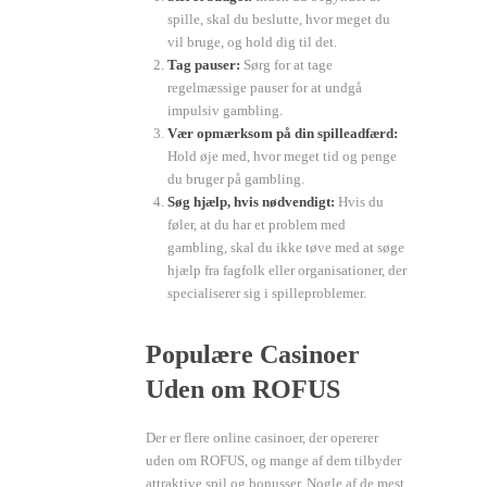
spille, skal du beslutte, hvor meget du
vil bruge, og hold dig til det.
Tag pauser:
Sørg for at tage
regelmæssige pauser for at undgå
impulsiv gambling.
Vær opmærksom på din spilleadfærd:
Hold øje med, hvor meget tid og penge
du bruger på gambling.
Søg hjælp, hvis nødvendigt:
Hvis du
føler, at du har et problem med
gambling, skal du ikke tøve med at søge
hjælp fra fagfolk eller organisationer, der
specialiserer sig i spilleproblemer.
Populære Casinoer
Uden om ROFUS
Der er flere online casinoer, der opererer
uden om ROFUS, og mange af dem tilbyder
attraktive spil og bonusser. Nogle af de mest