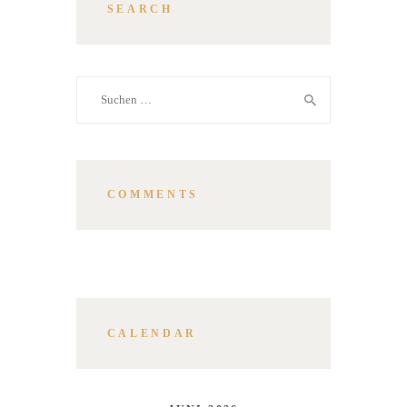
SEARCH
Suchen
nach:
COMMENTS
CALENDAR