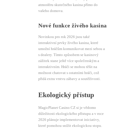
atmosféru skutečného kasina přímo do
vašeho domova.
Nové funkce živého kasina
Novinkou pro rok 2026 jsou také
interaktivní prvky živého kasina, které
umožní hráčům komunikovat mezi sebou a
s dealery. Tímto způsobem se kasinový
zážitek stane ještě více společenským a
interaktivním. Hráči se mohou těšit na
možnost chatovat s ostatními hráči, což
přidá extra vrstvu zábavy a soutěživosti.
Ekologický přístup
MagicPlanet Casino CZ si je vědomo
důležitosti ekologického přístupu a v roce
2026 plánuje implementovat iniciativy,
které pomohou snížit ekologickou stopu.