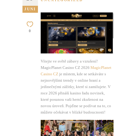
UNCATEGORIZED
JUNI
0
Vítejte ve světě zábavy a vzrušení!
MagicPlanet Casino CZ 2026
MagicPlanet
Casino CZ
je místem, kde se setkáváte s
nejnovějšími trendy v online hraní a
jedinečnými zážitky, které si zamilujete. V
roce 2026 přináší kasino řadu novinek,
které posunou vaši herní zkušenost na
novou úroveň. Pojďme se podívat na to, co
můžete očekávat v blízké budoucnosti!