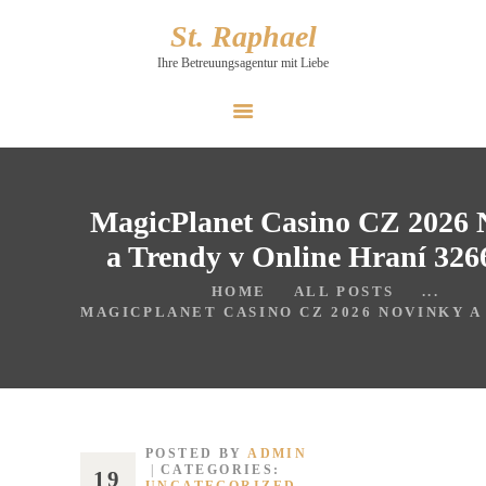
St. Raphael
St. Raphael
Ihre Betreuungsagentur mit Liebe
Ihre Betreuungsagentur mit Liebe
STARTSEITE
LEISTUNGEN
PREISE
MagicPlanet Casino CZ 2026 
KONTAKT
a Trendy v Online Hraní 32
FAQ
HOME
ALL POSTS
...
MAGICPLANET CASINO CZ 2026 NOVINKY A 
POSTED BY
ADMIN
CATEGORIES:
19