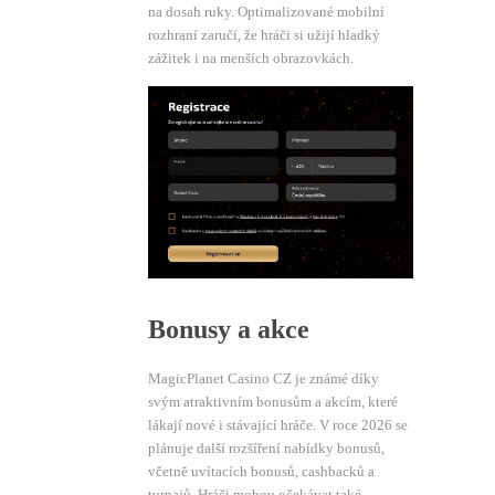
na dosah ruky. Optimalizované mobilní
rozhraní zaručí, že hráči si užijí hladký
zážitek i na menších obrazovkách.
Bonusy a akce
MagicPlanet Casino CZ je známé díky
svým atraktivním bonusům a akcím, které
lákají nové i stávající hráče. V roce 2026 se
plánuje další rozšíření nabídky bonusů,
včetně uvítacích bonusů, cashbacků a
turnajů. Hráči mohou očekávat také