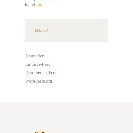
by
admin
META
Anmelden
Eintrags-Feed
Kommentar-Feed
WordPress.org