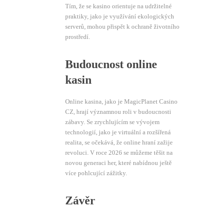
Tím, že se kasino orientuje na udržitelné
praktiky, jako je využívání ekologických
serverů, mohou přispět k ochraně životního
prostředí.
Budoucnost online
kasin
Online kasina, jako je MagicPlanet Casino
CZ, hrají významnou roli v budoucnosti
zábavy. Se zrychlujícím se vývojem
technologií, jako je virtuální a rozšířená
realita, se očekává, že online hraní zažije
revoluci. V roce 2026 se můžeme těšit na
novou generaci her, které nabídnou ještě
více pohlcující zážitky.
Závěr