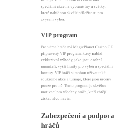
speciální akce na vybrané hry a svátky,
které nabídnou skvělé příležitosti pro
zvýšení výher.
VIP program
Pro věrné hráče má MagicPlanet Casino CZ
připravený VIP program, který nabízí
exkluzivní výhody, jako jsou osobní
manažeři, vyšší limity pro výběr a speciální
bonusy. VIP hráči si mohou užívat také
soukromé akce a turnaje, které jsou určeny
pouze pro ně. Tento program je skvělou
motivací pro všechny hráče, kteří chtějí
získat něco navíc.
Zabezpečení a podpora
hráčů