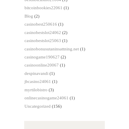
bitcoinbookies22061
(1)
Blog
(2)
casinobest250616
(1)
casinobestslot24062
(2)
casinobestslot25063
(1)
casinobonusutaninsattning.net
(1)
casinogame190627
(2)
casinoonline20067
(1)
despinavandi
(1)
jbcasino24061
(1)
myrtilobistro
(3)
onlinecasinogame24061
(1)
Uncategorized
(156)